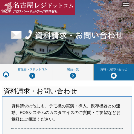
MENU
名古屋レジドットコム
・トップ
・名古屋レジドットコムとは
・製品一覧
・資料請求・お問い合わせ
名古屋レジドットコム
製品一覧
資料・お問い合わせ
サービス
・有人駐車場向けレジ
資料請求・お問い合わせ
プロスパー・ネットワーク株式会社
資料請求の他にも、デモ機の実演・導入、既存機器との連
・会社概要
動、POSシステムのカスタマイズのご質問・ご要望などお
・個人情報保護方針
気軽にご相談ください。
・品質方針